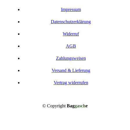
können
auf
Impressum
der
Produktseite
gewählt
Datenschutzerklärung
werden
Widerruf
AGB
Zahlungsweisen
Versand & Lieferung
Vertrag widerrufen
© Copyright
Bag
gasch
e