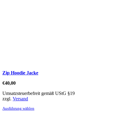
Optionen
können
auf
der
Produktseite
gewählt
werden
Zip Hoodie Jacke
€
40,00
Umsatzsteuerbefreit gemäß UStG §19
zzgl.
Versand
Dieses
Ausführung wählen
Produkt
weist
mehrere
Varianten
auf.