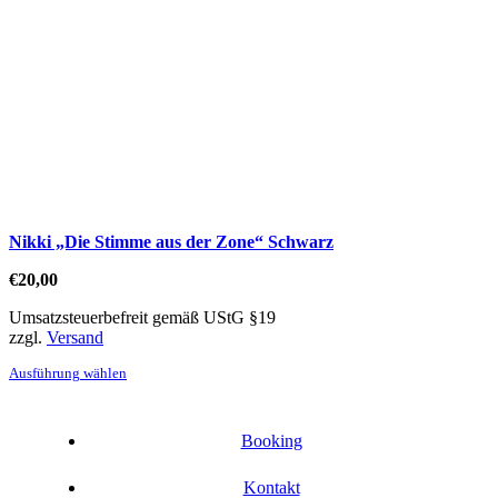
Die
Optionen
können
auf
der
Produktseite
gewählt
werden
Nikki „Die Stimme aus der Zone“ Schwarz
€
20,00
Umsatzsteuerbefreit gemäß UStG §19
zzgl.
Versand
Dieses
Ausführung wählen
Produkt
weist
mehrere
Varianten
Booking
auf.
Die
Kontakt
Optionen