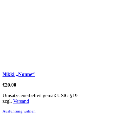
Nikki „Nonne“
€
20,00
Umsatzsteuerbefreit gemäß UStG §19
zzgl.
Versand
Dieses
Ausführung wählen
Produkt
weist
mehrere
Varianten
auf.
Die