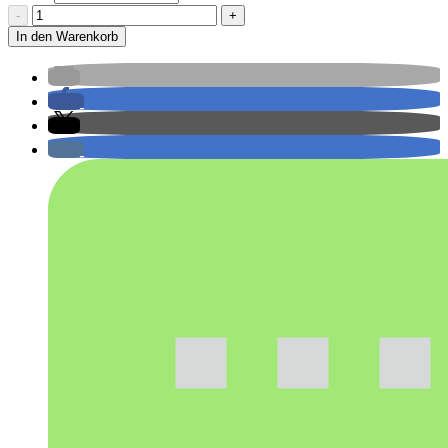
Nikki
"Spielverderber"
In den Warenkorb
Maroon
Menge